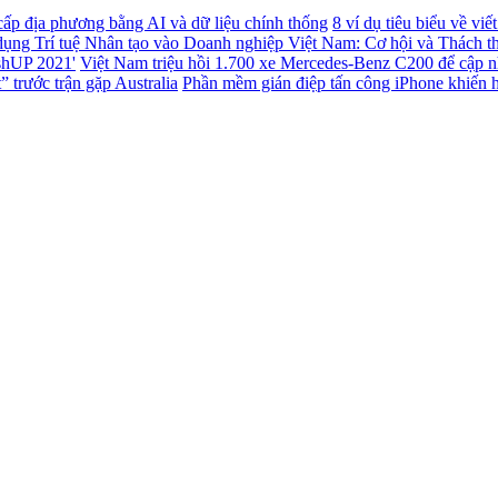
 cấp địa phương bằng AI và dữ liệu chính thống
8 ví dụ tiêu biểu về vi
ụng Trí tuệ Nhân tạo vào Doanh nghiệp Việt Nam: Cơ hội và Thách t
ashUP 2021'
Việt Nam triệu hồi 1.700 xe Mercedes-Benz C200 để cập 
 trước trận gặp Australia
Phần mềm gián điệp tấn công iPhone khiến h