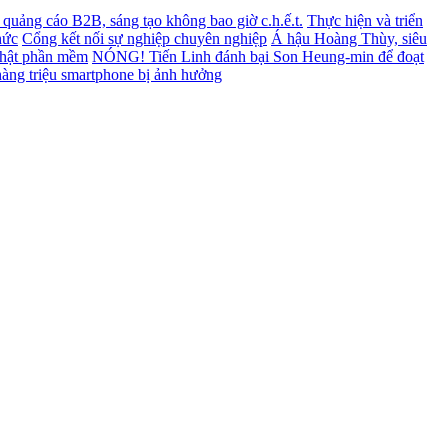
ết quảng cáo B2B, sáng tạo không bao giờ c.h.ế.t.
Thực hiện và triển
hức
Cổng kết nối sự nghiệp chuyên nghiệp
Á hậu Hoàng Thùy, siêu
nhật phần mềm
NÓNG! Tiến Linh đánh bại Son Heung-min để đoạt
àng triệu smartphone bị ảnh hưởng