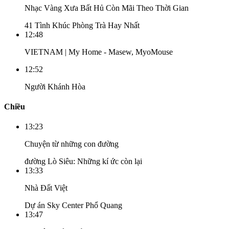
Nhạc Vàng Xưa Bất Hủ Còn Mãi Theo Thời Gian
41 Tình Khúc Phòng Trà Hay Nhất
12:48
VIETNAM | My Home - Masew, MyoMouse
12:52
Người Khánh Hòa
Chiều
13:23
Chuyện từ những con đường
đường Lò Siêu: Những kí ức còn lại
13:33
Nhà Đất Việt
Dự án Sky Center Phổ Quang
13:47