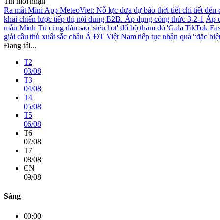
Tin mới nhận
Ra mắt Mini App MeteoViet: Nỗ lực đưa dự báo thời tiết chi tiết đến
khai chiến lược tiếp thị nội dung B2B. Áp dụng công thức 3-2-1
Áp d
mẫu Minh Tú cùng dàn sao 'siêu hot' đổ bộ thảm đỏ 'Gala TikTok F
giải cầu thủ xuất sắc châu Á
ĐT Việt Nam tiếp tục nhận quà “đặc biệt”
Đang tải...
T2
03/08
T3
04/08
T4
05/08
T5
06/08
T6
07/08
T7
08/08
CN
09/08
Sáng
00:00