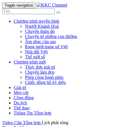
Toggle navigation
Chương trình truyền hình
Người Khánh Hoà
Chuyện thảm đỏ
Chuyện từ những con đường
Âm nhạc của sao
Rạng ngời trang sử Việt
Nhà đất Việt
Thế giới số
Chương trình mới
Thực đơn giải trí
Chuyện làm đẹp
Phép cộng hạnh phúc
Chiếc đồng hồ kỳ diệu
Giải trí
Mẹo vặt
Cộng đồng
Du lịch
Thể thao
Thông Tin Tổng hợp
Video Clip
Tổng hợp
Lịch phát sóng