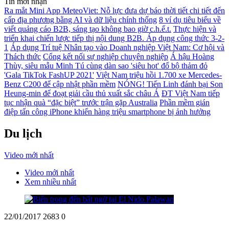
Tin mới nhận
Ra mắt Mini App MeteoViet: Nỗ lực đưa dự báo thời tiết chi tiết đến
cấp địa phương bằng AI và dữ liệu chính thống
8 ví dụ tiêu biểu về
viết quảng cáo B2B, sáng tạo không bao giờ c.h.ế.t.
Thực hiện và
triển khai chiến lược tiếp thị nội dung B2B. Áp dụng công thức 3-2-
1
Áp dụng Trí tuệ Nhân tạo vào Doanh nghiệp Việt Nam: Cơ hội và
Thách thức
Cổng kết nối sự nghiệp chuyên nghiệp
Á hậu Hoàng
Thùy, siêu mẫu Minh Tú cùng dàn sao 'siêu hot' đổ bộ thảm đỏ
'Gala TikTok FashUP 2021'
Việt Nam triệu hồi 1.700 xe Mercedes-
Benz C200 để cập nhật phần mềm
NÓNG! Tiến Linh đánh bại Son
Heung-min để đoạt giải cầu thủ xuất sắc châu Á
ĐT Việt Nam tiếp
tục nhận quà “đặc biệt” trước trận gặp Australia
Phần mềm gián
điệp tấn công iPhone khiến hàng triệu smartphone bị ảnh hưởng
Du lịch
Video mới nhất
Video mới nhất
Xem nhiều nhất
22/01/2017
2683
0