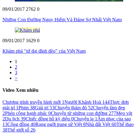
09/01/2017
2762
0
Những Con Đường Nguy Hiểm Và Đáng Sợ Nhất Việt Nam
09/01/2017
1629
0
Khám phá "tứ đại đỉnh đèo" của Việt Nam
1
2
3
>
Video Xem nhiều
Chương trình truyền hình mới
1
Người Khánh Hoà
144
Thực đơn
giải trí
1
Phim
38
Giải trí
53
Chuyện thảm đỏ
52
Chuyện làm đẹp
2
Phép cộng hạnh phúc
0
Chuyện từ những con đường
277
Mẹo vặt
2
Du lịch
39
Chiếc đồng hồ kỳ diệu
0
Chuyện lạ
1
Âm nhạc của sao
13
Cộng đồng
40
Rạng ngời trang sử Việt
8
Nhà đất Việt
60
Thể thao
38
Thế giới số
26