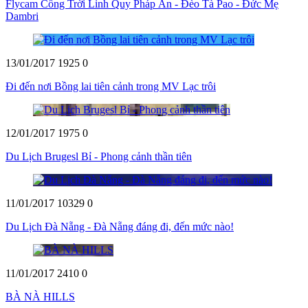
Flycam Cổng Trời Linh Quy Pháp Ấn - Đèo Tà Pao - Đức Mẹ
Dambri
13/01/2017
1925
0
Đi đến nơi Bồng lai tiên cảnh trong MV Lạc trôi
12/01/2017
1975
0
Du Lịch Brugesl Bỉ - Phong cảnh thần tiên
11/01/2017
10329
0
Du Lịch Đà Nẵng - Đà Nẵng đáng đi, đến mức nào!
11/01/2017
2410
0
BÀ NÀ HILLS