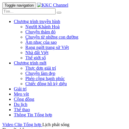
Toggle navigation
Chương trình truyền hình
Người Khánh Hoà
Chuyện thảm đỏ
Chuyện từ những con đường
Âm nhạc của sao
Rạng ngời trang sử Việt
Nhà đất Việt
Thế giới số
Chương trình mới
Thực đơn giải trí
Chuyện làm đẹp
Phép cộng hạnh phúc
Chiếc đồng hồ kỳ diệu
Giải trí
Mẹo vặt
Cộng đồng
Du lịch
Thể thao
Thông Tin Tổng hợp
Video Clip
Tổng hợp
Lịch phát sóng