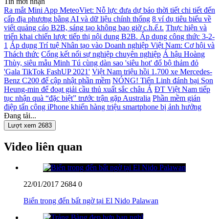
Tin mới nhận
Ra mắt Mini App MeteoViet: Nỗ lực đưa dự báo thời tiết chi tiết đến
cấp địa phương bằng AI và dữ liệu chính thống
8 ví dụ tiêu biểu về
viết quảng cáo B2B, sáng tạo không bao giờ c.h.ế.t.
Thực hiện và
triển khai chiến lược tiếp thị nội dung B2B. Áp dụng công thức 3-2-
1
Áp dụng Trí tuệ Nhân tạo vào Doanh nghiệp Việt Nam: Cơ hội và
Thách thức
Cổng kết nối sự nghiệp chuyên nghiệp
Á hậu Hoàng
Thùy, siêu mẫu Minh Tú cùng dàn sao 'siêu hot' đổ bộ thảm đỏ
'Gala TikTok FashUP 2021'
Việt Nam triệu hồi 1.700 xe Mercedes-
Benz C200 để cập nhật phần mềm
NÓNG! Tiến Linh đánh bại Son
Heung-min để đoạt giải cầu thủ xuất sắc châu Á
ĐT Việt Nam tiếp
tục nhận quà “đặc biệt” trước trận gặp Australia
Phần mềm gián
điệp tấn công iPhone khiến hàng triệu smartphone bị ảnh hưởng
Đang tải...
Lượt xem 2683
Video liên quan
22/01/2017
2684
0
Biển trong đến bất ngờ tại El Nido Palawan