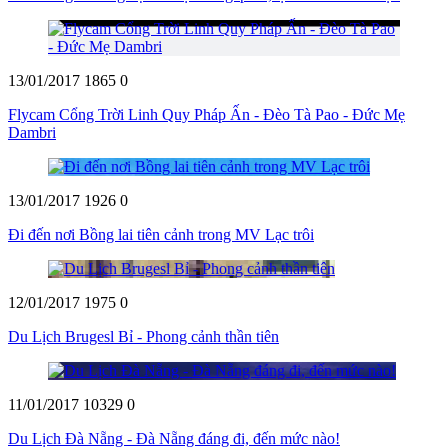
13/01/2017
1865
0
Flycam Cổng Trời Linh Quy Pháp Ấn - Đèo Tà Pao - Đức Mẹ
Dambri
13/01/2017
1926
0
Đi đến nơi Bồng lai tiên cảnh trong MV Lạc trôi
12/01/2017
1975
0
Du Lịch Brugesl Bỉ - Phong cảnh thần tiên
11/01/2017
10329
0
Du Lịch Đà Nẵng - Đà Nẵng đáng đi, đến mức nào!