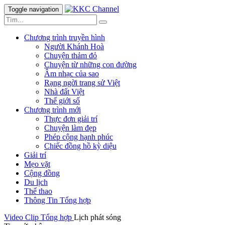
Toggle navigation
Chương trình truyền hình
Người Khánh Hoà
Chuyện thảm đỏ
Chuyện từ những con đường
Âm nhạc của sao
Rạng ngời trang sử Việt
Nhà đất Việt
Thế giới số
Chương trình mới
Thực đơn giải trí
Chuyện làm đẹp
Phép cộng hạnh phúc
Chiếc đồng hồ kỳ diệu
Giải trí
Mẹo vặt
Cộng đồng
Du lịch
Thể thao
Thông Tin Tổng hợp
Video Clip
Tổng hợp
Lịch phát sóng