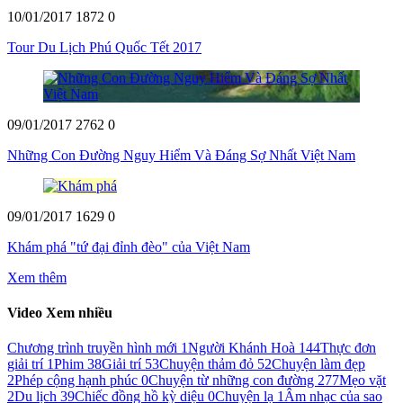
10/01/2017
1872
0
Tour Du Lịch Phú Quốc Tết 2017
09/01/2017
2762
0
Những Con Đường Nguy Hiểm Và Đáng Sợ Nhất Việt Nam
09/01/2017
1629
0
Khám phá "tứ đại đỉnh đèo" của Việt Nam
Xem thêm
Video Xem nhiều
Chương trình truyền hình mới
1
Người Khánh Hoà
144
Thực đơn
giải trí
1
Phim
38
Giải trí
53
Chuyện thảm đỏ
52
Chuyện làm đẹp
2
Phép cộng hạnh phúc
0
Chuyện từ những con đường
277
Mẹo vặt
2
Du lịch
39
Chiếc đồng hồ kỳ diệu
0
Chuyện lạ
1
Âm nhạc của sao