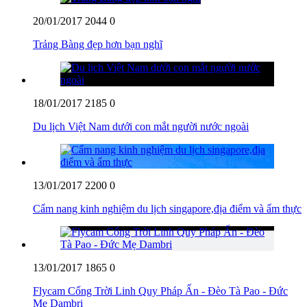
20/01/2017
2044
0
Trảng Bàng đẹp hơn bạn nghĩ
18/01/2017
2185
0
Du lịch Việt Nam dưới con mắt người nước ngoài
13/01/2017
2200
0
Cẩm nang kinh nghiệm du lịch singapore,địa điểm và ẩm thực
13/01/2017
1865
0
Flycam Cổng Trời Linh Quy Pháp Ấn - Đèo Tà Pao - Đức
Mẹ Dambri