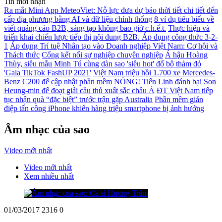
Tin mới nhận
Ra mắt Mini App MeteoViet: Nỗ lực đưa dự báo thời tiết chi tiết đến
cấp địa phương bằng AI và dữ liệu chính thống
8 ví dụ tiêu biểu về
viết quảng cáo B2B, sáng tạo không bao giờ c.h.ế.t.
Thực hiện và
triển khai chiến lược tiếp thị nội dung B2B. Áp dụng công thức 3-2-
1
Áp dụng Trí tuệ Nhân tạo vào Doanh nghiệp Việt Nam: Cơ hội và
Thách thức
Cổng kết nối sự nghiệp chuyên nghiệp
Á hậu Hoàng
Thùy, siêu mẫu Minh Tú cùng dàn sao 'siêu hot' đổ bộ thảm đỏ
'Gala TikTok FashUP 2021'
Việt Nam triệu hồi 1.700 xe Mercedes-
Benz C200 để cập nhật phần mềm
NÓNG! Tiến Linh đánh bại Son
Heung-min để đoạt giải cầu thủ xuất sắc châu Á
ĐT Việt Nam tiếp
tục nhận quà “đặc biệt” trước trận gặp Australia
Phần mềm gián
điệp tấn công iPhone khiến hàng triệu smartphone bị ảnh hưởng
Âm nhạc của sao
Video mới nhất
Video mới nhất
Xem nhiều nhất
01/03/2017
2316
0