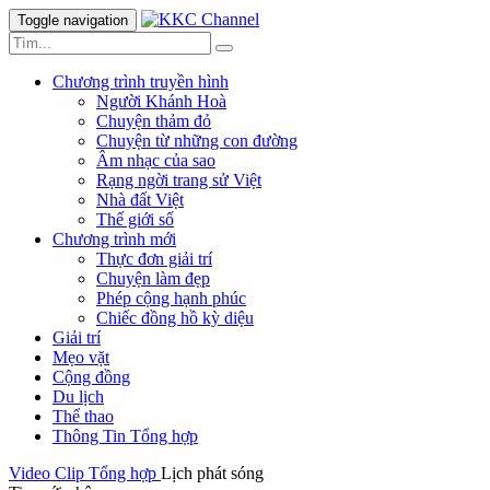
Toggle navigation
Chương trình truyền hình
Người Khánh Hoà
Chuyện thảm đỏ
Chuyện từ những con đường
Âm nhạc của sao
Rạng ngời trang sử Việt
Nhà đất Việt
Thế giới số
Chương trình mới
Thực đơn giải trí
Chuyện làm đẹp
Phép cộng hạnh phúc
Chiếc đồng hồ kỳ diệu
Giải trí
Mẹo vặt
Cộng đồng
Du lịch
Thể thao
Thông Tin Tổng hợp
Video Clip
Tổng hợp
Lịch phát sóng