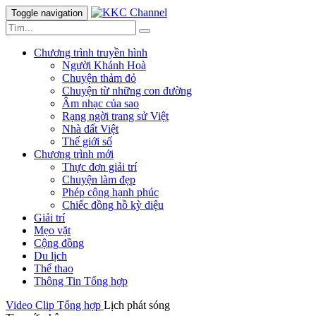
Toggle navigation
Chương trình truyền hình
Người Khánh Hoà
Chuyện thảm đỏ
Chuyện từ những con đường
Âm nhạc của sao
Rạng ngời trang sử Việt
Nhà đất Việt
Thế giới số
Chương trình mới
Thực đơn giải trí
Chuyện làm đẹp
Phép cộng hạnh phúc
Chiếc đồng hồ kỳ diệu
Giải trí
Mẹo vặt
Cộng đồng
Du lịch
Thể thao
Thông Tin Tổng hợp
Video Clip
Tổng hợp
Lịch phát sóng