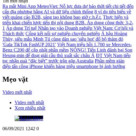
Tin mới nhận
Ra mắt Mini App MeteoViet: Nỗ lực đưa dự báo thời tiết chi tiết đến
cấp địa phương bằng AI và dữ liệu chính thống
8 ví dụ tiêu biểu về
viết quảng cáo B2B, sáng tạo không bao giờ c.h.ế.t.
Thực hiện và
triển khai chiến lược tiếp thị nội dung B2B. Áp dụng công thức 3-2-
1
Áp dụng Trí tuệ Nhân tạo vào Doanh nghiệp Việt Nam: Cơ hội và
Thách thức
Cổng kết nối sự nghiệp chuyên nghiệp
Á hậu Hoàng
Thùy, siêu mẫu Minh Tú cùng dàn sao 'siêu hot' đổ bộ thảm đỏ
'Gala TikTok FashUP 2021'
Việt Nam triệu hồi 1.700 xe Mercedes-
Benz C200 để cập nhật phần mềm
NÓNG! Tiến Linh đánh bại Son
Heung-min để đoạt giải cầu thủ xuất sắc châu Á
ĐT Việt Nam tiếp
tục nhận quà “đặc biệt” trước trận gặp Australia
Phần mềm gián
điệp tấn công iPhone khiến hàng triệu smartphone bị ảnh hưởng
Mẹo vặt
Video mới nhất
Video mới nhất
Xem nhiều nhất
06/09/2021
1242
0