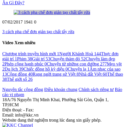
Ăn Gì Đây?
07/02/2017
1941
0
3 cách pha chế đơn giản tạo chất tẩy rửa
Video Xem nhiều
Chương trình truyền hình mới
1
Người Khánh Hoà
144
Thực đơn
giải trí
1
Phim
38
Giải trí
53
Chuyện thảm đỏ
52
Chuyện làm đẹp
2
Phép cộng hạnh phúc
0
Chuyện từ những con đường
277
Mẹo vặt
2
Du lịch
39
Chiếc đồng hồ kỳ diệu
0
Chuyện lạ
1
Âm nhạc của sao
13
Cộng đồng
40
Rạng ngời trang sử Việt
8
Nhà đất Việt
60
Thể thao
38
Thế giới số
26
Nguyên tắc cộng đồng
Điều khoản chung
Chính sách riêng tư
Báo
cáo vi phạm
18A/76 Nguyễn Thị Minh Khai, Phường Sài Gòn, Quận 1,
TP.HCM
Điện thoại: - Fax:
Email: info@kkc.vn
Website đang thử nghiệm trong lúc đang xin giấy phép.