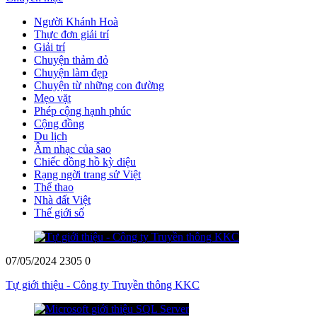
Người Khánh Hoà
Thực đơn giải trí
Giải trí
Chuyện thảm đỏ
Chuyện làm đẹp
Chuyện từ những con đường
Mẹo vặt
Phép cộng hạnh phúc
Cộng đồng
Du lịch
Âm nhạc của sao
Chiếc đồng hồ kỳ diệu
Rạng ngời trang sử Việt
Thể thao
Nhà đất Việt
Thế giới số
07/05/2024
2305
0
Tự giới thiệu - Công ty Truyền thông KKC