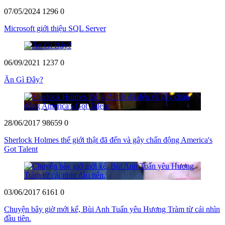
07/05/2024
1296
0
Microsoft giới thiệu SQL Server
06/09/2021
1237
0
Ăn Gì Đây?
28/06/2017
98659
0
Sherlock Holmes thế giới thật đã đến và gây chấn động America's
Got Talent
03/06/2017
6161
0
Chuyện bây giờ mới kể, Bùi Anh Tuấn yêu Hương Tràm từ cái nhìn
đầu tiên.