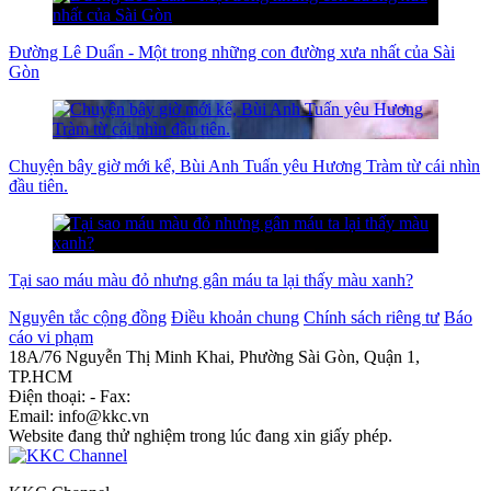
Đường Lê Duẩn - Một trong những con đường xưa nhất của Sài
Gòn
Chuyện bây giờ mới kể, Bùi Anh Tuấn yêu Hương Tràm từ cái nhìn
đầu tiên.
Tại sao máu màu đỏ nhưng gân máu ta lại thấy màu xanh?
Nguyên tắc cộng đồng
Điều khoản chung
Chính sách riêng tư
Báo
cáo vi phạm
18A/76 Nguyễn Thị Minh Khai, Phường Sài Gòn, Quận 1,
TP.HCM
Điện thoại: - Fax:
Email: info@kkc.vn
Website đang thử nghiệm trong lúc đang xin giấy phép.