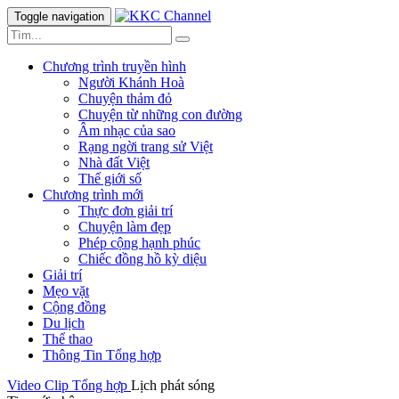
Toggle navigation
Chương trình truyền hình
Người Khánh Hoà
Chuyện thảm đỏ
Chuyện từ những con đường
Âm nhạc của sao
Rạng ngời trang sử Việt
Nhà đất Việt
Thế giới số
Chương trình mới
Thực đơn giải trí
Chuyện làm đẹp
Phép cộng hạnh phúc
Chiếc đồng hồ kỳ diệu
Giải trí
Mẹo vặt
Cộng đồng
Du lịch
Thể thao
Thông Tin Tổng hợp
Video Clip
Tổng hợp
Lịch phát sóng