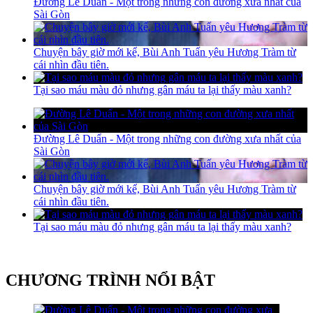
Đường Lê Duẩn - Một trong những con đường xưa nhất của
Sài Gòn
Chuyện bây giờ mới kể, Bùi Anh Tuấn yêu Hương Tràm từ
cái nhìn đầu tiên.
Tại sao máu màu đỏ nhưng gân máu ta lại thấy màu xanh?
Đường Lê Duẩn - Một trong những con đường xưa nhất của
Sài Gòn
Chuyện bây giờ mới kể, Bùi Anh Tuấn yêu Hương Tràm từ
cái nhìn đầu tiên.
Tại sao máu màu đỏ nhưng gân máu ta lại thấy màu xanh?
CHƯƠNG TRÌNH NỔI BẬT