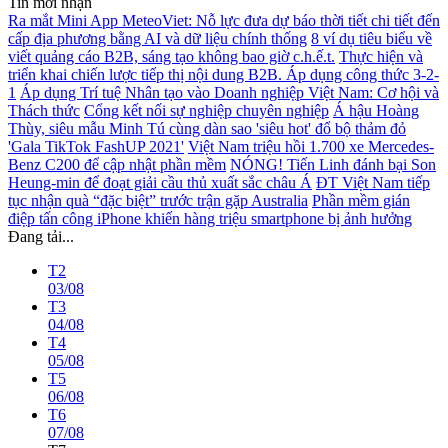
Tin mới nhận
Ra mắt Mini App MeteoViet: Nỗ lực đưa dự báo thời tiết chi tiết đến
cấp địa phương bằng AI và dữ liệu chính thống
8 ví dụ tiêu biểu về
viết quảng cáo B2B, sáng tạo không bao giờ c.h.ế.t.
Thực hiện và
triển khai chiến lược tiếp thị nội dung B2B. Áp dụng công thức 3-2-
1
Áp dụng Trí tuệ Nhân tạo vào Doanh nghiệp Việt Nam: Cơ hội và
Thách thức
Cổng kết nối sự nghiệp chuyên nghiệp
Á hậu Hoàng
Thùy, siêu mẫu Minh Tú cùng dàn sao 'siêu hot' đổ bộ thảm đỏ
'Gala TikTok FashUP 2021'
Việt Nam triệu hồi 1.700 xe Mercedes-
Benz C200 để cập nhật phần mềm
NÓNG! Tiến Linh đánh bại Son
Heung-min để đoạt giải cầu thủ xuất sắc châu Á
ĐT Việt Nam tiếp
tục nhận quà “đặc biệt” trước trận gặp Australia
Phần mềm gián
điệp tấn công iPhone khiến hàng triệu smartphone bị ảnh hưởng
Đang tải...
T2
03/08
T3
04/08
T4
05/08
T5
06/08
T6
07/08