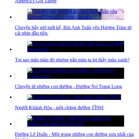
America's Got Talent
Chuyện bây giờ mới kể, Bùi Anh Tuấn yêu Hương Tràm từ
cái nhìn đầu tiên.
Tại sao máu màu đỏ nhưng gân máu ta lại thấy màu xanh?
Chuyện từ những con đường - Đường Nơ Trang Long
Người Khánh Hòa - một chặng đường TÌNH
Đường Lê Duẩn - Một trong những con đường xưa nhất của