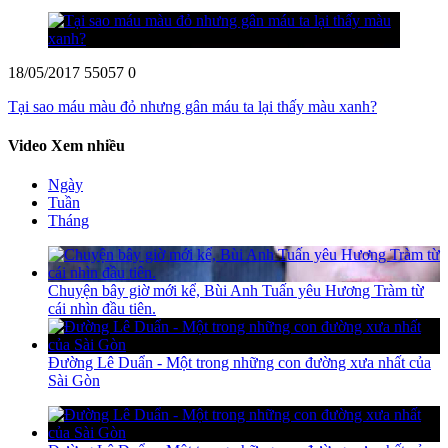
18/05/2017
55057
0
Tại sao máu màu đỏ nhưng gân máu ta lại thấy màu xanh?
Video Xem nhiều
Ngày
Tuần
Tháng
Chuyện bây giờ mới kể, Bùi Anh Tuấn yêu Hương Tràm từ
cái nhìn đầu tiên.
Đường Lê Duẩn - Một trong những con đường xưa nhất của
Sài Gòn