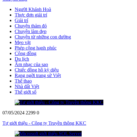
Người Khánh Hoà
Thực đơn giải trí
Giải trí
Chuyện thảm đỏ
Chuyện làm đẹp
Chuyện từ những con đường
Mẹo vặt
Phép cộng hạnh phúc
Cộng đồng
Du lịch
Âm nhạc của sao
Chiếc đồng hồ kỳ diệu
Rạng ngời trang sử Việt
Thể thao
Nhà đất Việt
Thế giới số
07/05/2024
2299
0
Tự giới thiệu - Công ty Truyền thông KKC