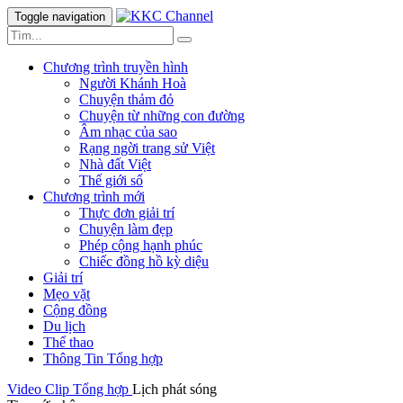
Toggle navigation
Chương trình truyền hình
Người Khánh Hoà
Chuyện thảm đỏ
Chuyện từ những con đường
Âm nhạc của sao
Rạng ngời trang sử Việt
Nhà đất Việt
Thế giới số
Chương trình mới
Thực đơn giải trí
Chuyện làm đẹp
Phép cộng hạnh phúc
Chiếc đồng hồ kỳ diệu
Giải trí
Mẹo vặt
Cộng đồng
Du lịch
Thể thao
Thông Tin Tổng hợp
Video Clip
Tổng hợp
Lịch phát sóng