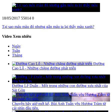
18/05/2017
55014
0
Tại sao máu màu đỏ nhưng gân máu ta lại thấy màu xanh?
Video Xem nhiều
Ngày
Tuần
Tháng
Đường
Cao Lỗ - Những chặng đường phát triển
Đường Lê Duẩn - Một trong những con đường xưa nhất của
Sài Gòn
Chuyện bây giờ mới kể, Bùi Anh Tuấn yêu Hương Tràm từ
cái nhìn đầu tiên.