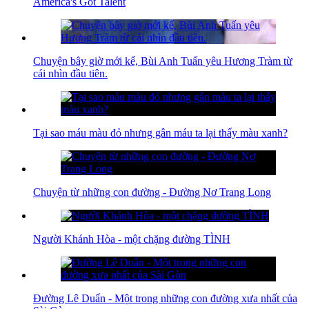
America's Got Talent
Chuyện bây giờ mới kể, Bùi Anh Tuấn yêu Hương Tràm từ
cái nhìn đầu tiên.
Tại sao máu màu đỏ nhưng gân máu ta lại thấy màu xanh?
Chuyện từ những con đường - Đường Nơ Trang Long
Người Khánh Hòa - một chặng đường TÌNH
Đường Lê Duẩn - Một trong những con đường xưa nhất của