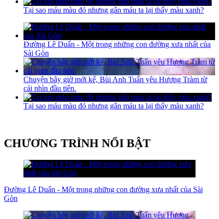
Tại sao máu màu đỏ nhưng gân máu ta lại thấy màu xanh?
Đường Lê Duẩn - Một trong những con đường xưa nhất của
Sài Gòn
Chuyện bây giờ mới kể, Bùi Anh Tuấn yêu Hương Tràm từ
cái nhìn đầu tiên.
Tại sao máu màu đỏ nhưng gân máu ta lại thấy màu xanh?
CHƯƠNG TRÌNH NỔI BẬT
Đường Lê Duẩn - Một trong những con đường xưa nhất của Sài
Gòn