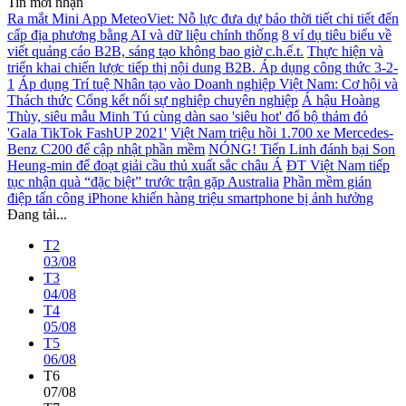
Tin mới nhận
Ra mắt Mini App MeteoViet: Nỗ lực đưa dự báo thời tiết chi tiết đến
cấp địa phương bằng AI và dữ liệu chính thống
8 ví dụ tiêu biểu về
viết quảng cáo B2B, sáng tạo không bao giờ c.h.ế.t.
Thực hiện và
triển khai chiến lược tiếp thị nội dung B2B. Áp dụng công thức 3-2-
1
Áp dụng Trí tuệ Nhân tạo vào Doanh nghiệp Việt Nam: Cơ hội và
Thách thức
Cổng kết nối sự nghiệp chuyên nghiệp
Á hậu Hoàng
Thùy, siêu mẫu Minh Tú cùng dàn sao 'siêu hot' đổ bộ thảm đỏ
'Gala TikTok FashUP 2021'
Việt Nam triệu hồi 1.700 xe Mercedes-
Benz C200 để cập nhật phần mềm
NÓNG! Tiến Linh đánh bại Son
Heung-min để đoạt giải cầu thủ xuất sắc châu Á
ĐT Việt Nam tiếp
tục nhận quà “đặc biệt” trước trận gặp Australia
Phần mềm gián
điệp tấn công iPhone khiến hàng triệu smartphone bị ảnh hưởng
Đang tải...
T2
03/08
T3
04/08
T4
05/08
T5
06/08
T6
07/08