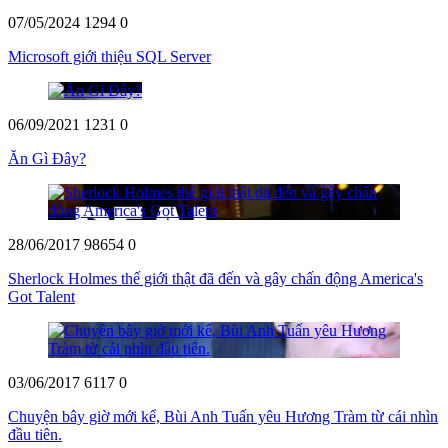
07/05/2024
1294
0
Microsoft giới thiệu SQL Server
06/09/2021
1231
0
Ăn Gì Đây?
28/06/2017
98654
0
Sherlock Holmes thế giới thật đã đến và gây chấn động America's
Got Talent
03/06/2017
6117
0
Chuyện bây giờ mới kể, Bùi Anh Tuấn yêu Hương Tràm từ cái nhìn
đầu tiên.