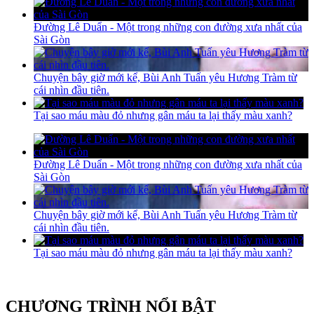
Đường Lê Duẩn - Một trong những con đường xưa nhất của
Sài Gòn
Chuyện bây giờ mới kể, Bùi Anh Tuấn yêu Hương Tràm từ
cái nhìn đầu tiên.
Tại sao máu màu đỏ nhưng gân máu ta lại thấy màu xanh?
Đường Lê Duẩn - Một trong những con đường xưa nhất của
Sài Gòn
Chuyện bây giờ mới kể, Bùi Anh Tuấn yêu Hương Tràm từ
cái nhìn đầu tiên.
Tại sao máu màu đỏ nhưng gân máu ta lại thấy màu xanh?
CHƯƠNG TRÌNH NỔI BẬT