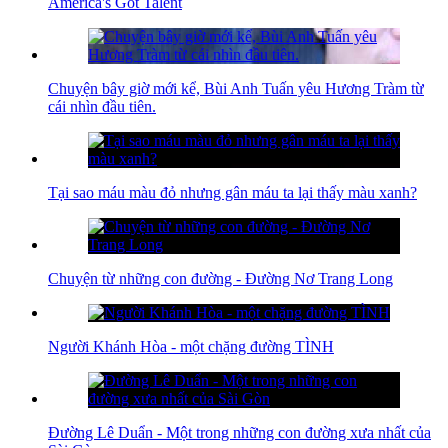
America's Got Talent
Chuyện bây giờ mới kể, Bùi Anh Tuấn yêu Hương Tràm từ
cái nhìn đầu tiên.
Tại sao máu màu đỏ nhưng gân máu ta lại thấy màu xanh?
Chuyện từ những con đường - Đường Nơ Trang Long
Người Khánh Hòa - một chặng đường TÌNH
Đường Lê Duẩn - Một trong những con đường xưa nhất của