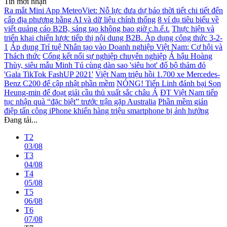
Tin mới nhận
Ra mắt Mini App MeteoViet: Nỗ lực đưa dự báo thời tiết chi tiết đến
cấp địa phương bằng AI và dữ liệu chính thống
8 ví dụ tiêu biểu về
viết quảng cáo B2B, sáng tạo không bao giờ c.h.ế.t.
Thực hiện và
triển khai chiến lược tiếp thị nội dung B2B. Áp dụng công thức 3-2-
1
Áp dụng Trí tuệ Nhân tạo vào Doanh nghiệp Việt Nam: Cơ hội và
Thách thức
Cổng kết nối sự nghiệp chuyên nghiệp
Á hậu Hoàng
Thùy, siêu mẫu Minh Tú cùng dàn sao 'siêu hot' đổ bộ thảm đỏ
'Gala TikTok FashUP 2021'
Việt Nam triệu hồi 1.700 xe Mercedes-
Benz C200 để cập nhật phần mềm
NÓNG! Tiến Linh đánh bại Son
Heung-min để đoạt giải cầu thủ xuất sắc châu Á
ĐT Việt Nam tiếp
tục nhận quà “đặc biệt” trước trận gặp Australia
Phần mềm gián
điệp tấn công iPhone khiến hàng triệu smartphone bị ảnh hưởng
Đang tải...
T2
03/08
T3
04/08
T4
05/08
T5
06/08
T6
07/08