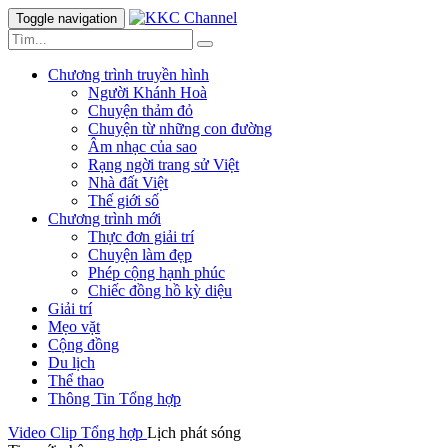
Toggle navigation
Chương trình truyền hình
Người Khánh Hoà
Chuyện thảm đỏ
Chuyện từ những con đường
Âm nhạc của sao
Rạng ngời trang sử Việt
Nhà đất Việt
Thế giới số
Chương trình mới
Thực đơn giải trí
Chuyện làm đẹp
Phép cộng hạnh phúc
Chiếc đồng hồ kỳ diệu
Giải trí
Mẹo vặt
Cộng đồng
Du lịch
Thể thao
Thông Tin Tổng hợp
Video Clip
Tổng hợp
Lịch phát sóng