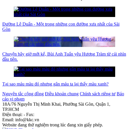
Đường Lê Duẩn - Một trong những con đường xưa nhất của Sài
Gòn
Chuyện bây giờ mới kể, Bùi Anh Tuấn yêu Hương Tràm từ cái nhìn
đầu tiên.
Tại sao máu màu đỏ nhưng gân máu ta lại thấy màu xanh?
Nguyên tắc cộng đồng
Điều khoản chung
Chính sách riêng tư
Báo
cáo vi phạm
18A/76 Nguyễn Thị Minh Khai, Phường Sài Gòn, Quận 1,
TP.HCM
Điện thoại: - Fax:
Email: info@kkc.vn
Website đang thử nghiệm trong lúc đang xin giấy phép.