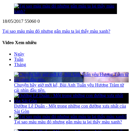
18/05/2017
55060
0
Tại sao máu màu đỏ nhưng gân máu ta lại thấy màu xanh?
Video Xem nhiều
Ngày
Tuần
Tháng
Chuyện bây giờ mới kể, Bùi Anh Tuấn yêu Hương Tràm từ
cái nhìn đầu tiên.
Đường Lê Duẩn - Một trong những con đường xưa nhất của
Sài Gòn
Tại sao máu màu đỏ nhưng gân máu ta lại thấy màu xanh?