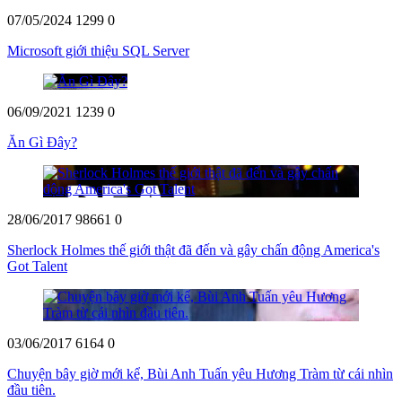
07/05/2024
1299
0
Microsoft giới thiệu SQL Server
06/09/2021
1239
0
Ăn Gì Đây?
28/06/2017
98661
0
Sherlock Holmes thế giới thật đã đến và gây chấn động America's
Got Talent
03/06/2017
6164
0
Chuyện bây giờ mới kể, Bùi Anh Tuấn yêu Hương Tràm từ cái nhìn
đầu tiên.