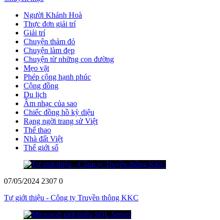
Người Khánh Hoà
Thực đơn giải trí
Giải trí
Chuyện thảm đỏ
Chuyện làm đẹp
Chuyện từ những con đường
Mẹo vặt
Phép cộng hạnh phúc
Cộng đồng
Du lịch
Âm nhạc của sao
Chiếc đồng hồ kỳ diệu
Rạng ngời trang sử Việt
Thể thao
Nhà đất Việt
Thế giới số
07/05/2024
2307
0
Tự giới thiệu - Công ty Truyền thông KKC