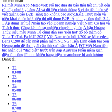
Tin mới nhận
Ra mắt Mini App MeteoViet: Nỗ lực đưa dự báo thời tiết chi tiết đến
cấp địa phương bằng AI và dữ liệu chính thống
8 ví dụ tiêu biểu về
viết quảng cáo B2B, sáng tạo không bao giờ c.h.ế.t.
Thực hiện và
triển khai chiến lược tiếp thị nội dung B2B. Áp dụng công thức 3-2-
1
Áp dụng Trí tuệ Nhân tạo vào Doanh nghiệp Việt Nam: Cơ hội và
Thách thức
Cổng kết nối sự nghiệp chuyên nghiệp
Á hậu Hoàng
Thùy, siêu mẫu Minh Tú cùng dàn sao 'siêu hot' đổ bộ thảm đỏ
'Gala TikTok FashUP 2021'
Việt Nam triệu hồi 1.700 xe Mercedes-
Benz C200 để cập nhật phần mềm
NÓNG! Tiến Linh đánh bại Son
Heung-min để đoạt giải cầu thủ xuất sắc châu Á
ĐT Việt Nam tiếp
tục nhận quà “đặc biệt” trước trận gặp Australia
Phần mềm gián
điệp tấn công iPhone khiến hàng triệu smartphone bị ảnh hưởng
Đang tải...
T2
03/08
T3
04/08
T4
05/08
T5
06/08
T6
07/08