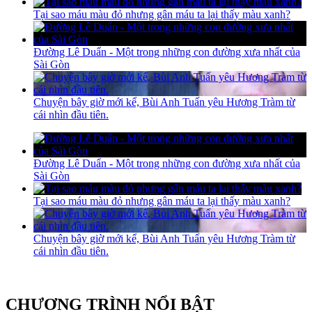
Tại sao máu màu đỏ nhưng gân máu ta lại thấy màu xanh?
Đường Lê Duẩn - Một trong những con đường xưa nhất của
Sài Gòn
Chuyện bây giờ mới kể, Bùi Anh Tuấn yêu Hương Tràm từ
cái nhìn đầu tiên.
Đường Lê Duẩn - Một trong những con đường xưa nhất của
Sài Gòn
Tại sao máu màu đỏ nhưng gân máu ta lại thấy màu xanh?
Chuyện bây giờ mới kể, Bùi Anh Tuấn yêu Hương Tràm từ
cái nhìn đầu tiên.
CHƯƠNG TRÌNH NỔI BẬT