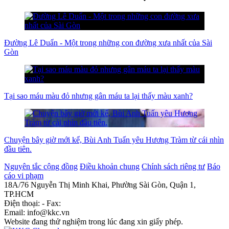
Đường Lê Duẩn - Một trong những con đường xưa nhất của Sài
Gòn
Tại sao máu màu đỏ nhưng gân máu ta lại thấy màu xanh?
Chuyện bây giờ mới kể, Bùi Anh Tuấn yêu Hương Tràm từ cái nhìn
đầu tiên.
Nguyên tắc cộng đồng
Điều khoản chung
Chính sách riêng tư
Báo
cáo vi phạm
18A/76 Nguyễn Thị Minh Khai, Phường Sài Gòn, Quận 1,
TP.HCM
Điện thoại: - Fax:
Email: info@kkc.vn
Website đang thử nghiệm trong lúc đang xin giấy phép.