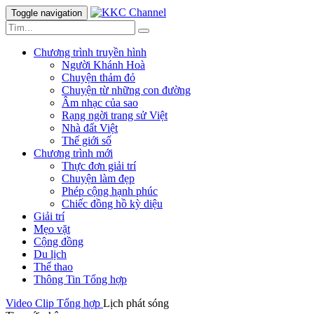
Toggle navigation
Chương trình truyền hình
Người Khánh Hoà
Chuyện thảm đỏ
Chuyện từ những con đường
Âm nhạc của sao
Rạng ngời trang sử Việt
Nhà đất Việt
Thế giới số
Chương trình mới
Thực đơn giải trí
Chuyện làm đẹp
Phép cộng hạnh phúc
Chiếc đồng hồ kỳ diệu
Giải trí
Mẹo vặt
Cộng đồng
Du lịch
Thể thao
Thông Tin Tổng hợp
Video Clip
Tổng hợp
Lịch phát sóng