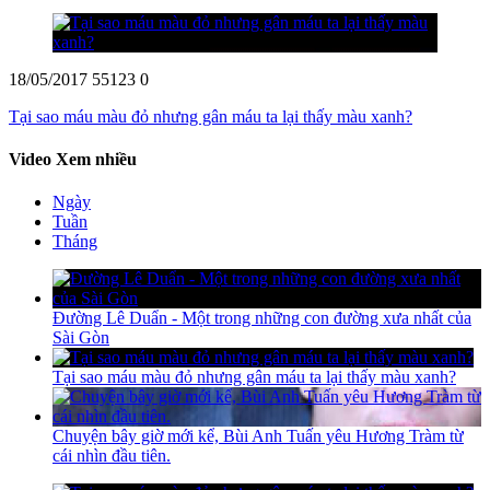
18/05/2017
55123
0
Tại sao máu màu đỏ nhưng gân máu ta lại thấy màu xanh?
Video Xem nhiều
Ngày
Tuần
Tháng
Đường Lê Duẩn - Một trong những con đường xưa nhất của
Sài Gòn
Tại sao máu màu đỏ nhưng gân máu ta lại thấy màu xanh?
Chuyện bây giờ mới kể, Bùi Anh Tuấn yêu Hương Tràm từ
cái nhìn đầu tiên.