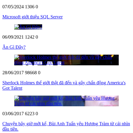
07/05/2024
1306
0
Microsoft giới thiệu SQL Server
06/09/2021
1242
0
Ăn Gì Đây?
28/06/2017
98668
0
Sherlock Holmes thế giới thật đã đến và gây chấn động America's
Got Talent
03/06/2017
6223
0
Chuyện bây giờ mới kể, Bùi Anh Tuấn yêu Hương Tràm từ cái nhìn
đầu tiên.