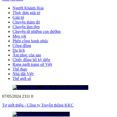
Người Khánh Hoà
Thực đơn giải trí
Giải trí
Chuyện thảm đỏ
Chuyện làm đẹp
Chuyện từ những con đường
Mẹo vặt
Phép cộng hạnh phúc
Cộng đồng
Du lịch
Âm nhạc của sao
Chiếc đồng hồ kỳ diệu
Rạng ngời trang sử Việt
Thể thao
Nhà đất Việt
Thế giới số
07/05/2024
2311
0
Tự giới thiệu - Công ty Truyền thông KKC