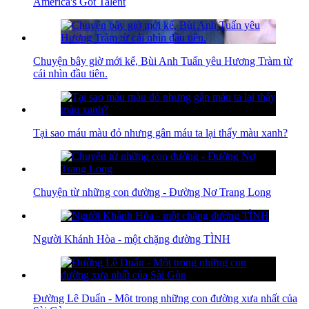
America's Got Talent
Chuyện bây giờ mới kể, Bùi Anh Tuấn yêu Hương Tràm từ
cái nhìn đầu tiên.
Tại sao máu màu đỏ nhưng gân máu ta lại thấy màu xanh?
Chuyện từ những con đường - Đường Nơ Trang Long
Người Khánh Hòa - một chặng đường TÌNH
Đường Lê Duẩn - Một trong những con đường xưa nhất của