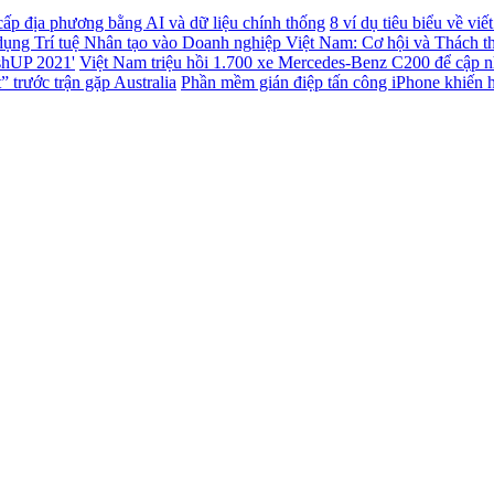
 cấp địa phương bằng AI và dữ liệu chính thống
8 ví dụ tiêu biểu về vi
ụng Trí tuệ Nhân tạo vào Doanh nghiệp Việt Nam: Cơ hội và Thách t
ashUP 2021'
Việt Nam triệu hồi 1.700 xe Mercedes-Benz C200 để cập 
 trước trận gặp Australia
Phần mềm gián điệp tấn công iPhone khiến h