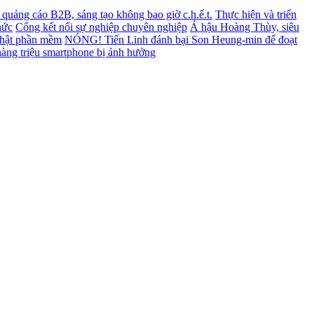
ết quảng cáo B2B, sáng tạo không bao giờ c.h.ế.t.
Thực hiện và triển
hức
Cổng kết nối sự nghiệp chuyên nghiệp
Á hậu Hoàng Thùy, siêu
nhật phần mềm
NÓNG! Tiến Linh đánh bại Son Heung-min để đoạt
àng triệu smartphone bị ảnh hưởng