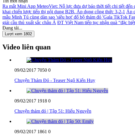
Tin mới nhận
Ra mắt Mini App MeteoViet: Nỗ lực đưa dự báo thời tiết chi tiết đến
khai chiến lược tiếp thị nội dung B2B. Áp dụng công thức 3-2-1
Áp d
mẫu Minh Tú cùng dàn sao 'siêu hot' đổ bộ thảm đỏ 'Gala TikTok F
giải cầu thủ xuất sắc châu Á
ĐT Việt Nam tiếp tục nhận quà “đặc biệt”
Đang tải...
Lượt xem 1802
Video liên quan
09/02/2017
7050
0
Chuyện Thảm Đỏ - Teaser Ngô Kiến Huy
09/02/2017
1918
0
Chuyện thảm đỏ | Tập 51: Hiếu Nguyễn
09/02/2017
1861
0