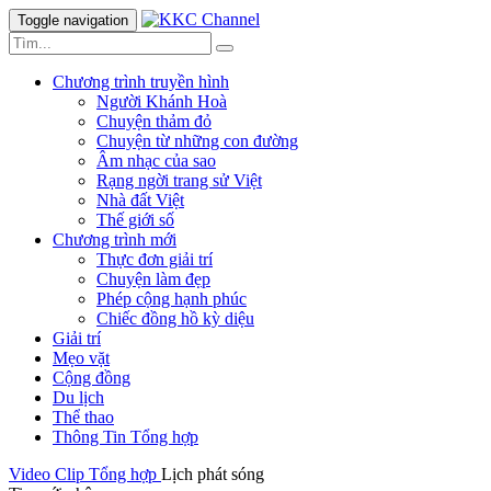
Toggle navigation
Chương trình truyền hình
Người Khánh Hoà
Chuyện thảm đỏ
Chuyện từ những con đường
Âm nhạc của sao
Rạng ngời trang sử Việt
Nhà đất Việt
Thế giới số
Chương trình mới
Thực đơn giải trí
Chuyện làm đẹp
Phép cộng hạnh phúc
Chiếc đồng hồ kỳ diệu
Giải trí
Mẹo vặt
Cộng đồng
Du lịch
Thể thao
Thông Tin Tổng hợp
Video Clip
Tổng hợp
Lịch phát sóng