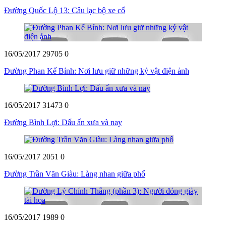
Đường Quốc Lộ 13: Câu lạc bộ xe cổ
16/05/2017
29705
0
Đường Phan Kế Bính: Nơi lưu giữ những kỷ vật điện ảnh
16/05/2017
31473
0
Đường Bình Lợi: Dấu ấn xưa và nay
16/05/2017
2051
0
Đường Trần Văn Giàu: Làng nhan giữa phố
16/05/2017
1989
0