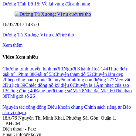
Đường Tĩnh Lộ 15: Về lại vùng đất anh hùng
16/05/2017
1435
0
Đường Tú Xương: Vì nụ cười trẻ thơ
Xem thêm
Video Xem nhiều
Chương trình truyền hình mới
1
Người Khánh Hoà
144
Thực đơn
giải trí
1
Phim
38
Giải trí
53
Chuyện thảm đỏ
52
Chuyện làm đẹp
2
Phép cộng hạnh phúc
0
Chuyện từ những con đường
277
Mẹo vặt
2
Du lịch
39
Chiếc đồng hồ kỳ diệu
0
Chuyện lạ
1
Âm nhạc của sao
13
Cộng đồng
40
Rạng ngời trang sử Việt
8
Nhà đất Việt
60
Thể thao
38
Thế giới số
26
Nguyên tắc cộng đồng
Điều khoản chung
Chính sách riêng tư
Báo
cáo vi phạm
18A/76 Nguyễn Thị Minh Khai, Phường Sài Gòn, Quận 1,
TP.HCM
Điện thoại: - Fax:
Email: info@kkc.vn