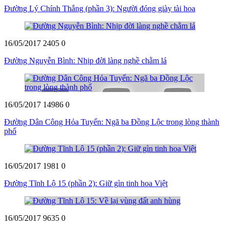
Đường Lý Chính Thắng (phần 3): Người đóng giày tài hoa
16/05/2017
2405
0
Đường Nguyễn Bình: Nhịp đời làng nghề chằm lá
16/05/2017
14986
0
Đường Dân Công Hỏa Tuyến: Ngã ba Đồng Lộc trong lòng thành
phố
16/05/2017
1981
0
Đường Tĩnh Lộ 15 (phần 2): Giữ gìn tinh hoa Việt
16/05/2017
9635
0