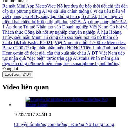
Tin mới nhận
Ra mắt Mini App MeteoViet: Nỗ lực đưa dự báo thời tiết chi tiết đến
cấp địa phương bằng AI và dữ liệu chính thống
8 ví dụ tiêu biểu về
viết quảng cáo B2B, sáng tạo không bao giờ c.h.ế.t.
Thực hiện và
triển khai chiến lược tiếp thị nội dung B2B. Áp dụng công thức 3-2-
1
Áp dụng Trí tuệ Nhân tạo vào Doanh nghiệp Việt Nam: Cơ hội và
Thách thức
Cổng kết nối sự nghiệp chuyên nghiệp
Á hậu Hoàng
Thùy, siêu mẫu Minh Tú cùng dàn sao 'siêu hot' đổ bộ thảm đỏ
'Gala TikTok FashUP 2021'
Việt Nam triệu hồi 1.700 xe Mercedes-
Benz C200 để cập nhật phần mềm
NÓNG! Tiến Linh đánh bại Son
Heung-min để đoạt giải cầu thủ xuất sắc châu Á
ĐT Việt Nam tiếp
tục nhận quà “đặc biệt” trước trận gặp Australia
Phần mềm gián
điệp tấn công iPhone khiến hàng triệu smartphone bị ảnh hưởng
Đang tải...
Lượt xem 2404
Video liên quan
16/05/2017
24241
0
Chuyện từ những con đường - Đường Nơ Trang Long