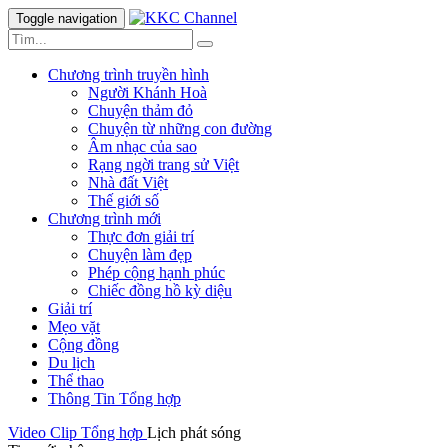
Toggle navigation
Chương trình truyền hình
Người Khánh Hoà
Chuyện thảm đỏ
Chuyện từ những con đường
Âm nhạc của sao
Rạng ngời trang sử Việt
Nhà đất Việt
Thế giới số
Chương trình mới
Thực đơn giải trí
Chuyện làm đẹp
Phép cộng hạnh phúc
Chiếc đồng hồ kỳ diệu
Giải trí
Mẹo vặt
Cộng đồng
Du lịch
Thể thao
Thông Tin Tổng hợp
Video Clip
Tổng hợp
Lịch phát sóng