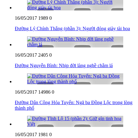
16/05/2017
1989
0
Đường Lý Chính Thắng (phần 3): Người đóng giày tài hoa
16/05/2017
2405
0
Đường Nguyễn Bình: Nhịp đời làng nghề chằm lá
16/05/2017
14986
0
Đường Dân Công Hỏa Tuyến: Ngã ba Đồng Lộc trong lòng
thành phố
16/05/2017
1981
0