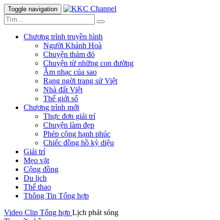
Toggle navigation
Chương trình truyền hình
Người Khánh Hoà
Chuyện thảm đỏ
Chuyện từ những con đường
Âm nhạc của sao
Rạng ngời trang sử Việt
Nhà đất Việt
Thế giới số
Chương trình mới
Thực đơn giải trí
Chuyện làm đẹp
Phép cộng hạnh phúc
Chiếc đồng hồ kỳ diệu
Giải trí
Mẹo vặt
Cộng đồng
Du lịch
Thể thao
Thông Tin Tổng hợp
Video Clip
Tổng hợp
Lịch phát sóng