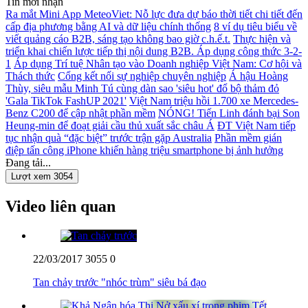
Tin mới nhận
Ra mắt Mini App MeteoViet: Nỗ lực đưa dự báo thời tiết chi tiết đến
cấp địa phương bằng AI và dữ liệu chính thống
8 ví dụ tiêu biểu về
viết quảng cáo B2B, sáng tạo không bao giờ c.h.ế.t.
Thực hiện và
triển khai chiến lược tiếp thị nội dung B2B. Áp dụng công thức 3-2-
1
Áp dụng Trí tuệ Nhân tạo vào Doanh nghiệp Việt Nam: Cơ hội và
Thách thức
Cổng kết nối sự nghiệp chuyên nghiệp
Á hậu Hoàng
Thùy, siêu mẫu Minh Tú cùng dàn sao 'siêu hot' đổ bộ thảm đỏ
'Gala TikTok FashUP 2021'
Việt Nam triệu hồi 1.700 xe Mercedes-
Benz C200 để cập nhật phần mềm
NÓNG! Tiến Linh đánh bại Son
Heung-min để đoạt giải cầu thủ xuất sắc châu Á
ĐT Việt Nam tiếp
tục nhận quà “đặc biệt” trước trận gặp Australia
Phần mềm gián
điệp tấn công iPhone khiến hàng triệu smartphone bị ảnh hưởng
Đang tải...
Lượt xem 3054
Video liên quan
22/03/2017
3055
0
Tan chảy trước "nhóc trùm" siêu bá đạo