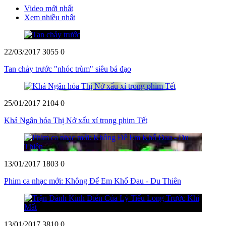
Video mới nhất
Xem nhiều nhất
22/03/2017
3055
0
Tan chảy trước "nhóc trùm" siêu bá đạo
25/01/2017
2104
0
Khả Ngân hóa Thị Nở xấu xí trong phim Tết
13/01/2017
1803
0
Phim ca nhạc mới: Không Để Em Khổ Đau - Du Thiên
13/01/2017
3810
0