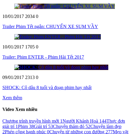
10/01/2017
2034
0
Trailer Phim Tết ngắn: CHUYẾN XE SUM VẦY
10/01/2017
1705
0
Trailer: Phim ENTER - Phim Hài Tết 2017
09/01/2017
2313
0
SHOCK: Cô dâu 8 tuổi và đoạn phim hay nhất
Xem thêm
Video Xem nhiều
Chương trình truyền hình mới
1
Người Khánh Hoà
144
Thực đơn
giải trí
1
Phim
38
Giải trí
53
Chuyện thảm đỏ
52
Chuyện làm đẹp
2
Phép cộng hạnh phúc
0
Chuyện từ những con đường
277
Mẹo vặt