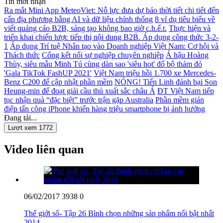
Tin mới nhận
Ra mắt Mini App MeteoViet: Nỗ lực đưa dự báo thời tiết chi tiết đến
cấp địa phương bằng AI và dữ liệu chính thống
8 ví dụ tiêu biểu về
viết quảng cáo B2B, sáng tạo không bao giờ c.h.ế.t.
Thực hiện và
triển khai chiến lược tiếp thị nội dung B2B. Áp dụng công thức 3-2-
1
Áp dụng Trí tuệ Nhân tạo vào Doanh nghiệp Việt Nam: Cơ hội và
Thách thức
Cổng kết nối sự nghiệp chuyên nghiệp
Á hậu Hoàng
Thùy, siêu mẫu Minh Tú cùng dàn sao 'siêu hot' đổ bộ thảm đỏ
'Gala TikTok FashUP 2021'
Việt Nam triệu hồi 1.700 xe Mercedes-
Benz C200 để cập nhật phần mềm
NÓNG! Tiến Linh đánh bại Son
Heung-min để đoạt giải cầu thủ xuất sắc châu Á
ĐT Việt Nam tiếp
tục nhận quà “đặc biệt” trước trận gặp Australia
Phần mềm gián
điệp tấn công iPhone khiến hàng triệu smartphone bị ảnh hưởng
Đang tải...
Lượt xem 1772
Video liên quan
06/02/2017
3938
0
Thế giới số- Tập 26 Bình chọn những sản phẩm nổi bật nhất
2014