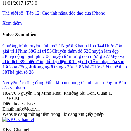
11/01/2017
1673
0
Thế giới số | Tập 12: Các tính năng độc đáo của iPhone
Xem thêm
Video Xem nhiều
Chương trình truyền hình mới
1
Người Khánh Hoà
144
Thực đơn
giải trí
1
Phim
38
Giải trí
53
Chuyện thảm đỏ
52
Chuyện làm đẹp
2
Phép cộng hạnh phúc
0
Chuyện từ những con đường
277
Mẹo vặt
2
Du lịch
39
Chiếc đồng hồ kỳ diệu
0
Chuyện lạ
1
Âm nhạc của sao
13
Cộng đồng
40
Rạng ngời trang sử Việt
8
Nhà đất Việt
60
Thể thao
38
Thế giới số
26
Nguyên tắc cộng đồng
Điều khoản chung
Chính sách riêng tư
Báo
cáo vi phạm
18A/76 Nguyễn Thị Minh Khai, Phường Sài Gòn, Quận 1,
TP.HCM
Điện thoại: - Fax:
Email: info@kkc.vn
Website đang thử nghiệm trong lúc đang xin giấy phép.
KKC Channel