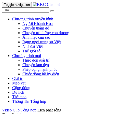
Toggle navigation
Chương trình truyền hình
Người Khánh Hoà
Chuyện thảm đỏ
Chuyện từ những con đường
Âm nhạc của sao
Rạng ngời trang sử Việt
Nhà đất Việt
Thế giới số
Chương trình mới
Thực đơn giải trí
Chuyện làm đẹp
Phép cộng hạnh phúc
Chiếc đồng hồ kỳ diệu
Giải trí
Mẹo vặt
Cộng đồng
Du lịch
Thể thao
Thông Tin Tổng hợp
Video Clip
Tổng hợp
Lịch phát sóng