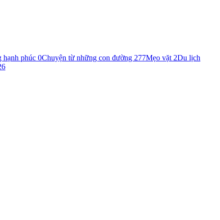
g hạnh phúc
0
Chuyện từ những con đường
277
Mẹo vặt
2
Du lịch
26