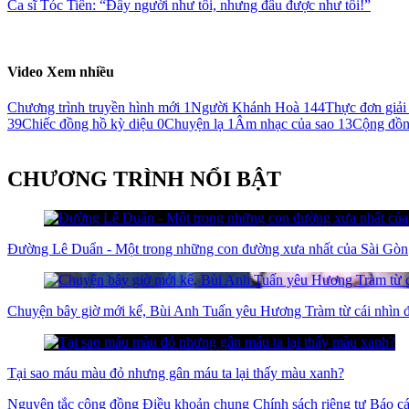
Ca sĩ Tóc Tiên: “Đầy người như tôi, nhưng đâu được như tôi!”
Video Xem nhiều
Chương trình truyền hình mới
1
Người Khánh Hoà
144
Thực đơn giải 
39
Chiếc đồng hồ kỳ diệu
0
Chuyện lạ
1
Âm nhạc của sao
13
Cộng đồ
CHƯƠNG TRÌNH NỔI BẬT
Đường Lê Duẩn - Một trong những con đường xưa nhất của Sài Gòn
Chuyện bây giờ mới kể, Bùi Anh Tuấn yêu Hương Tràm từ cái nhìn đ
Tại sao máu màu đỏ nhưng gân máu ta lại thấy màu xanh?
Nguyên tắc cộng đồng
Điều khoản chung
Chính sách riêng tư
Báo cá