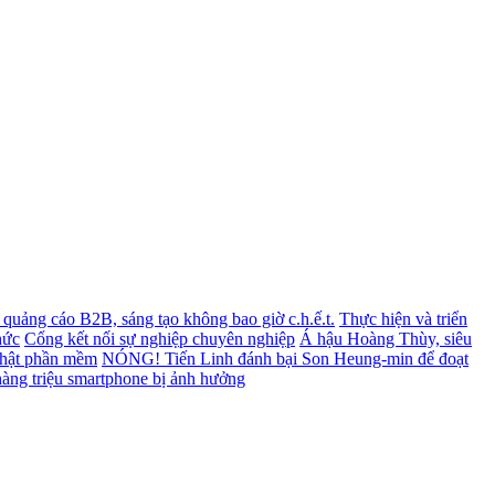
ết quảng cáo B2B, sáng tạo không bao giờ c.h.ế.t.
Thực hiện và triển
hức
Cổng kết nối sự nghiệp chuyên nghiệp
Á hậu Hoàng Thùy, siêu
nhật phần mềm
NÓNG! Tiến Linh đánh bại Son Heung-min để đoạt
àng triệu smartphone bị ảnh hưởng