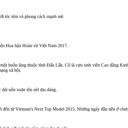
 với tóc tém và phong cách mạnh mẽ.
 miện Hoa hậu Hoàn vũ Việt Nam 2017.
n từ một buôn làng thuộc tỉnh Đắk Lắk. Cô là cựu sinh viên Cao đẳng 
mạng xã hội.
c dài uốn xoăn tôn nét dịu dàng.
iết đến từ Vietnam's Next Top Model 2015. Những ngày đầu tiên ở chư