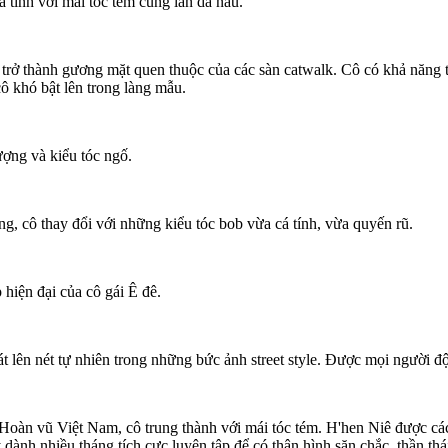
á tính với mái tóc tém cùng làn da nâu.
trở thành gương mặt quen thuộc của các sàn catwalk. Cô có khả năng tr
cô khó bật lên trong làng mẫu.
tượng và kiểu tóc ngố.
, cô thay đổi với những kiểu tóc bob vừa cá tính, vừa quyến rũ.
 hiện đại của cô gái Ê đê.
t lên nét tự nhiên trong những bức ảnh street style. Được mọi người độ
Hoàn vũ Việt Nam, cô trung thành với mái tóc tém. H'hen Niê được cá
dành nhiều tháng tích cực luyện tập để có thân hình săn chắc, thần thá