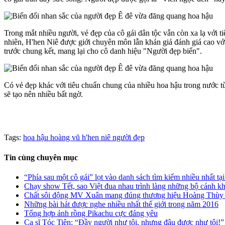
Trong mắt nhiều người, vẻ đẹp của cô gái dân tộc vẫn còn xa lạ với t
nhiên, H'hen Niê được giới chuyên môn lẫn khán giả đánh giá cao vớ
trước chung kết, mang lại cho cô danh hiệu "Người đẹp biển".
Có vẻ đẹp khác với tiêu chuẩn chung của nhiều hoa hậu trong nước từ
sẽ tạo nên nhiều bất ngờ.
Tags:
hoa hậu hoàng vũ
h'hen niê
người đẹp
Tin cùng chuyên mục
“Phía sau một cô gái” lọt vào danh sách tìm kiếm nhiều nhất t
Chạy show Tết, sao Việt đua nhau trình làng những bộ cánh k
Chất sôi động MV Xuân mang đúng thương hiệu Hoàng Thùy
Những bài hát được nghe nhiều nhất thế giới trong năm 2016
Tổng hợp ảnh rồng Pikachu cực đáng yêu
Ca sĩ Tóc Tiên: “Đầy người như tôi, nhưng đâu được như tôi!”