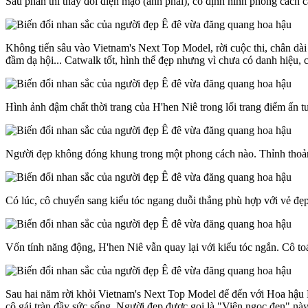
Sau phần thi thay đổi diện mạo (ảnh phải), cô định hình phong cách c
Không tiến sâu vào Vietnam's Next Top Model, rời cuộc thi, chân dài 
đầm dạ hội... Catwalk tốt, hình thể đẹp nhưng vì chưa có danh hiệu, 
Hình ảnh đậm chất thời trang của H'hen Niê trong lối trang điểm ấn 
Người đẹp không đóng khung trong một phong cách nào. Thỉnh thoảng
Có lúc, cô chuyển sang kiểu tóc ngang duỗi thẳng phù hợp với vẻ đẹp
Vốn tính năng động, H'hen Niê vẫn quay lại với kiểu tóc ngắn. Cô toá
Sau hai năm rời khỏi Vietnam's Next Top Model để đến với Hoa hậu 
cô gái tràn đầy sức sống. Người đẹp được gọi là "Viên ngọc đen" này 