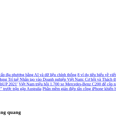
 cấp địa phương bằng AI và dữ liệu chính thống
8 ví dụ tiêu biểu về vi
ụng Trí tuệ Nhân tạo vào Doanh nghiệp Việt Nam: Cơ hội và Thách t
ashUP 2021'
Việt Nam triệu hồi 1.700 xe Mercedes-Benz C200 để cập 
 trước trận gặp Australia
Phần mềm gián điệp tấn công iPhone khiến h
ăng quang