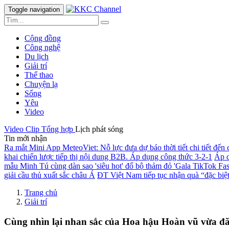
Toggle navigation
Cộng đồng
Công nghệ
Du lịch
Giải trí
Thể thao
Chuyện lạ
Sống
Yêu
Video
Video Clip
Tổng hợp
Lịch phát sóng
Tin mới nhận
Ra mắt Mini App MeteoViet: Nỗ lực đưa dự báo thời tiết chi tiết đến
khai chiến lược tiếp thị nội dung B2B. Áp dụng công thức 3-2-1
Áp d
mẫu Minh Tú cùng dàn sao 'siêu hot' đổ bộ thảm đỏ 'Gala TikTok F
giải cầu thủ xuất sắc châu Á
ĐT Việt Nam tiếp tục nhận quà “đặc biệt”
Trang chủ
Giải trí
Cùng nhìn lại nhan sắc của Hoa hậu Hoàn vũ vừa đ