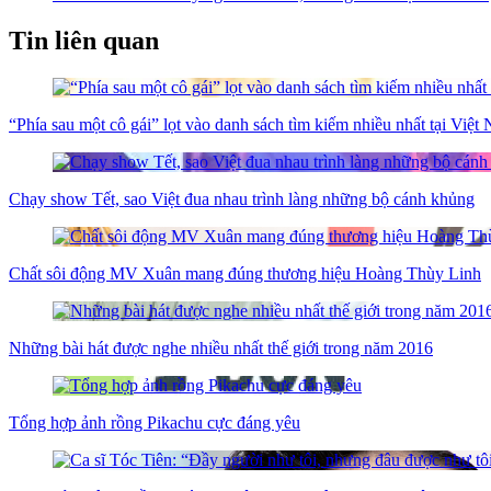
Tin liên quan
“Phía sau một cô gái” lọt vào danh sách tìm kiếm nhiều nhất tại Việ
Chạy show Tết, sao Việt đua nhau trình làng những bộ cánh khủng
Chất sôi động MV Xuân mang đúng thương hiệu Hoàng Thùy Linh
Những bài hát được nghe nhiều nhất thế giới trong năm 2016
Tổng hợp ảnh rồng Pikachu cực đáng yêu