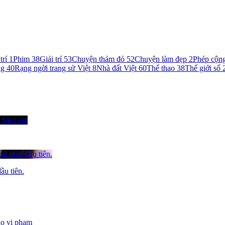
trí
1
Phim
38
Giải trí
53
Chuyện thảm đỏ
52
Chuyện làm đẹp
2
Phép cộn
ng
40
Rạng ngời trang sử Việt
8
Nhà đất Việt
60
Thể thao
38
Thế giới số
ầu tiên.
o vi phạm